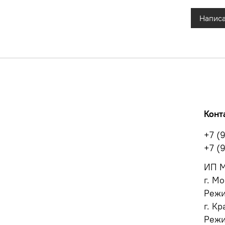
Написа
Конт
+7 (
+7 (
ИП М
г. Мо
Режи
г. Кр
Режи