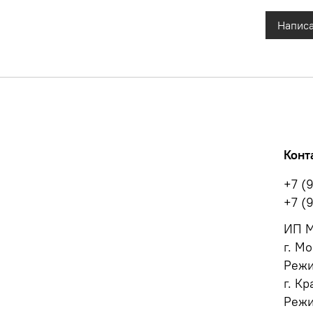
Написа
Конт
+7 (
+7 (
ИП М
г. Мо
Режи
г. Кр
Режи