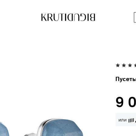
Пусеты
9 
или