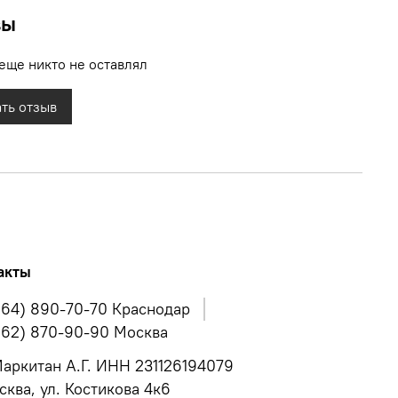
вы
еще никто не оставлял
ть отзыв
акты
964) 890-70-70 Краснодар
962) 870-90-90 Москва
аркитан А.Г. ИНН 231126194079
сква, ул. Костикова 4к6