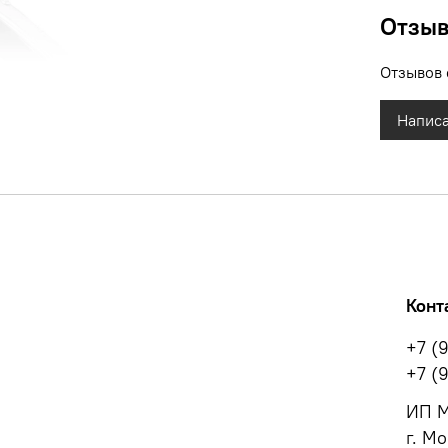
Отзы
Отзывов 
Написа
Конт
+7 (
+7 (
ИП М
г. Мо