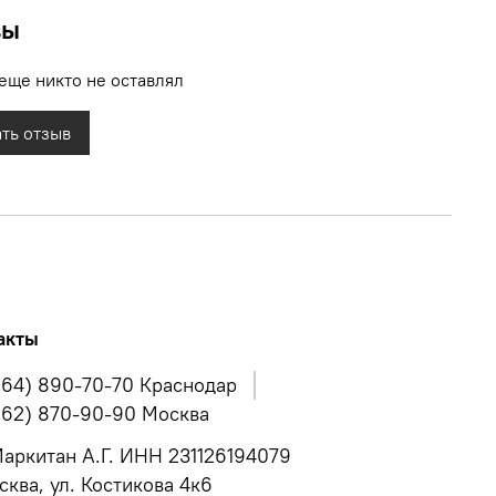
вы
еще никто не оставлял
ть отзыв
акты
964) 890-70-70 Краснодар
962) 870-90-90 Москва
аркитан А.Г. ИНН 231126194079
сква, ул. Костикова 4к6