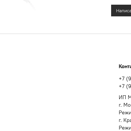
Написа
Конт
+7 (
+7 (
ИП М
г. Мо
Режи
г. Кр
Режи