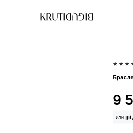
Брасл
9 
или